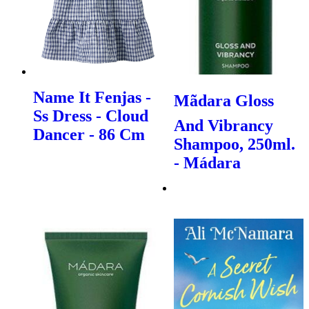
Name It Fenjas -
Mãdara Gloss
Ss Dress - Cloud
And Vibrancy
Dancer - 86 Cm
Shampoo, 250ml.
- Mádara