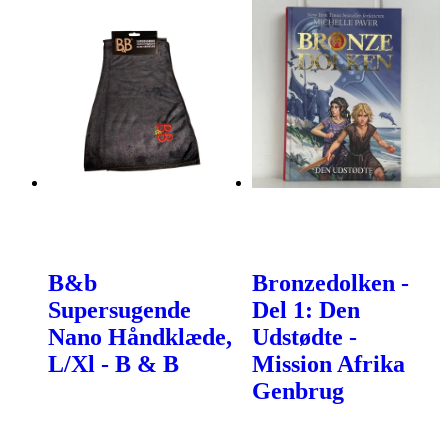
B&b
Bronzedolken -
Supersugende
Del 1: Den
Nano Håndklæde,
Udstødte -
L/Xl - B & B
Mission Afrika
Genbrug