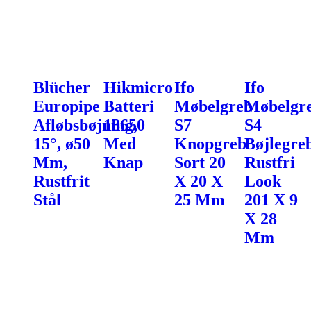
Blücher
Hikmicro
Ifo
Ifo
Europipe
Batteri
Møbelgreb
Møbelgr
Afløbsbøjning,
18650
S7
S4
15°, ø50
Med
Knopgreb
Bøjlegre
Mm,
Knap
Sort 20
Rustfri
Rustfrit
X 20 X
Look
Stål
25 Mm
201 X 9
X 28
Mm