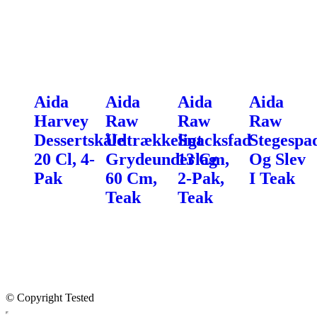
Aida
Aida
Aida
Aida
Harvey
Raw
Raw
Raw
Dessertskåle
Udtrækkeligt
Snacksfad
Stegespa
20 Cl, 4-
Grydeunderlag
13 Cm,
Og Slev
Pak
60 Cm,
2-Pak,
I Teak
Teak
Teak
© Copyright Tested