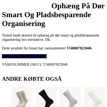
Ophæng På Dør
Smart Og Pladsbesparende
Organisering
Tested fandt skoreol til ophæng på dør smart og pladsbesparende
organisering hos trrestativet. Dk.
Dette produkt fra Smart har varenummeret
5740007823046
.
Se prisen hos Tørrestativet.dk
VARENUMMER (SKU):
5740007823046
ANDRE KØBTE OGSÅ