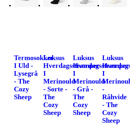
Termosokker
Luksus
Luksus
Luksus
I Uld -
Hverdagsstrømper
Hverdagsstrømper
Hverdag
Lysegrå
I
I
I
- The
Merinould
Merinould
Merinou
Cozy
- Sorte -
- Grå -
-
Sheep
The
The
Råhvide
Cozy
Cozy
- The
Sheep
Sheep
Cozy
Sheep